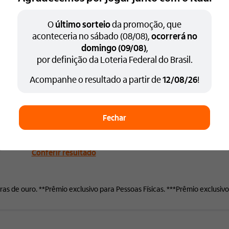
Divulgação
Período de
O
último sorteio
da promoção, que
do resultado
participação
aconteceria no sábado (08/08),
ocorrerá no
Realizada dia
17/06/26
domingo (09/08)
,
08/05/26 a 15/06/26
Conferir resultado
por definição da Loteria Federal do Brasil.
Acompanhe o resultado a partir de
12/08/26
!
Sorteio 6
amsung Smart TV 65" QLED***
R$ 1 M
Divulgação
Período de
Fechar
do resultado
participação
a partir de
15/07/26
08/05/26 a 26/07/26
Conferir resultado
ras de ouro.
**Prêmio exclusivo para Pessoas Físicas.
***Prêmio exclusivo