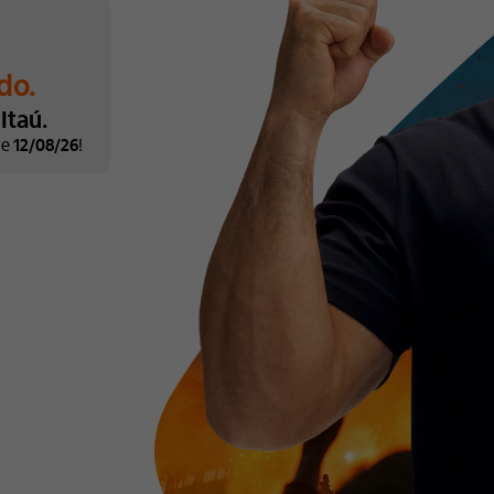
do.
Itaú.
de
12/08/26
!