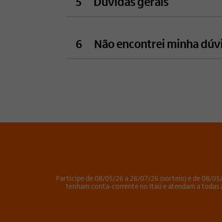
5
Dúvidas gerais
6
Não encontrei minha dúv
Participe de 08/05/26 a 26/07/26 (sorteio) e de 08/05/
tenham conta-corrente no Itaú e atendam a todas 