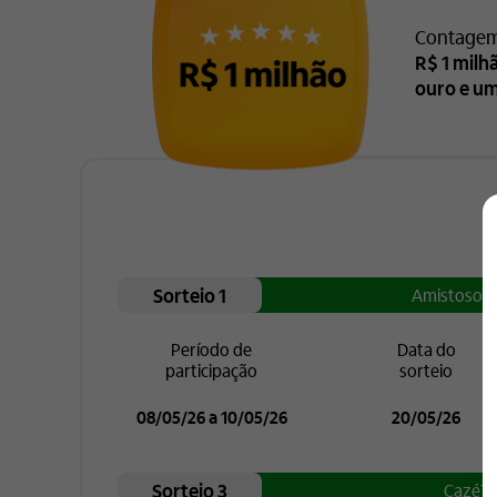
Contagem 
R$ 1 milh
ouro e um
Sorteio 1
Amistoso d
Período de
Data do
participação
sorteio
08/05/26 a 10/05/26
20/05/26
Sorteio 3
CazéT