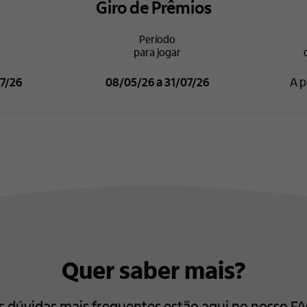
Giro de Prêmios
Período
para jogar
7/26
08/05/26 a 31/07/26
A p
Quer saber mais?
s dúvidas mais frequentes estão aqui no nosso FA