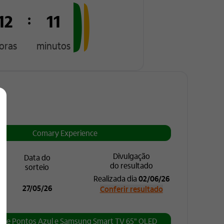
12
11
:
oras
minutos
Comary Experience
Divulgação
Data do
do resultado
sorteio
Realizada dia
02/06/26
27/05/26
Conferir resultado
o de Pontos Azul
e Samsung Smart TV 65" QLED