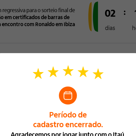
02
regressiva para o sorteio final de
:
ão em certificados de barras de
 encontro com Ronaldo em Ibiza
dias
h
Sorteios
Sorteio 2
a Seleção
Divulgação
Período de
do resultado
participação
Realizada dia
27/05/26
Período de
08/05/26 a 15/05/26
Conferir resultado
cadastro encerrado.
Agradecemos por jogar junto com o Itaú.
Sorteio 4
V Day
1 Milhã