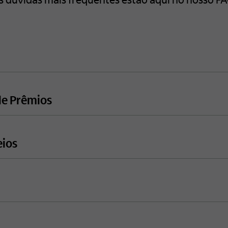
de Prêmios
eios